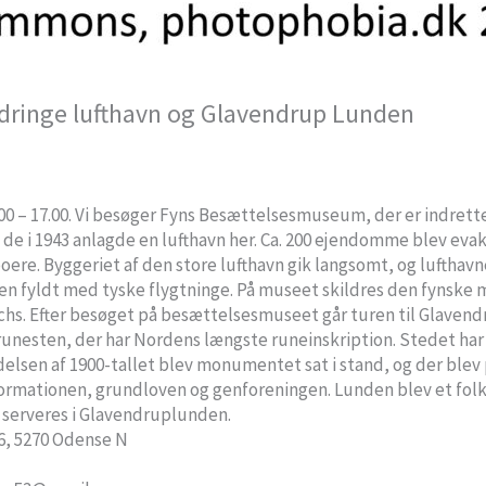
dringe lufthavn og Glavendrup Lunden
.00 – 17.00. Vi besøger Fyns Besættelsesmuseum, der er indrett
 de i 1943 anlagde en lufthavn her. Ca. 200 ejendomme blev ev
ere. Byggeriet af den store lufthavn gik langsomt, og lufthavne
n fyldt med tyske flygtninge. På museet skildres den fynsk
Richs. Efter besøget på besættelsesmuseet går turen til Glaven
unesten, der har Nordens længste runeinskription. Stedet har l
elsen af 1900-tallet blev monumentet sat i stand, og der blev 
formationen, grundloven og genforeningen. Lunden blev et folk
 serveres i Glavendruplunden.
6, 5270 Odense N