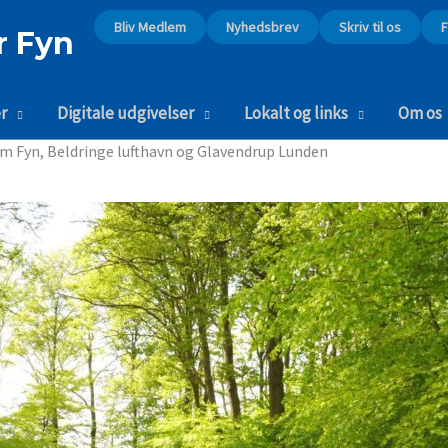
Bliv Medlem
Nyhedsbrev
Skriv til os
r Fyn
r
Digitale udgivelser
Lokalt og links
Om os
 Fyn, Beldringe lufthavn og Glavendrup Lunden