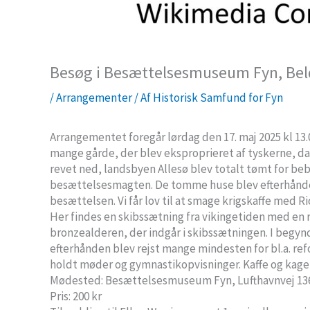
Besøg i Besættelsesmuseum Fyn, Bel
/
Arrangementer
/ Af
Historisk Samfund for Fyn
Arrangementet foregår lørdag den 17. maj 2025 kl 13
mange gårde, der blev eksproprieret af tyskerne, da
revet ned, landsbyen Allesø blev totalt tømt for bebo
besættelsesmagten. De tomme huse blev efterhånde
besættelsen. Vi får lov til at smage krigskaffe med 
Her findes en skibssætning fra vikingetiden med en r
bronzealderen, der indgår i skibssætningen. I begynd
efterhånden blev rejst mange mindesten for bl.a. re
holdt møder og gymnastikopvisninger. Kaffe og kage
Mødested: Besættelsesmuseum Fyn, Lufthavnvej 13
Pris: 200 kr