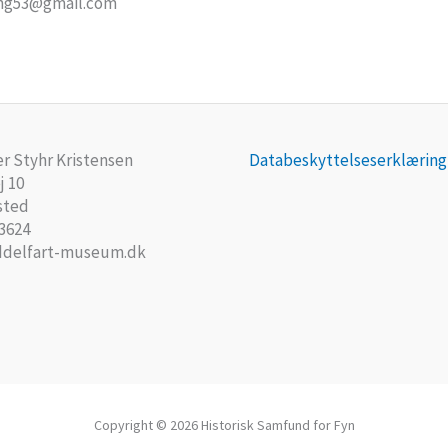
rring53@gmail.com
r Styhr Kristensen
Databeskyttelseserklæring
j 10
sted
 3624
delfart-museum.dk
Copyright © 2026 Historisk Samfund for Fyn