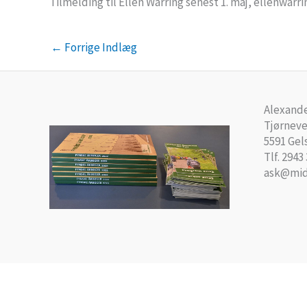
Tilmelding til Ellen Warring senest 1. maj, ellenwa
←
Forrige Indlæg
Alexande
Tjørneve
5591 Gel
Tlf. 2943
ask@mid