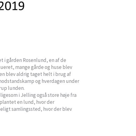
et i gården Rosenlund, en af de
akueret, mange gårde og huse blev
n blev aldrig taget helt i brug af
e modstandskamp og hverdagen under
drup lunden.
igesom i Jelling også store høje fra
plantet en lund, hvor der
eligt samlingssted, hvor der blev