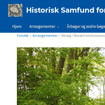
Gå
til
Historisk Samfund fo
indholdet
Hjem
Arrangementer
Årbøger og andre bøge
Forside
Arrangementer
Besøg i Besættelsesmuseum