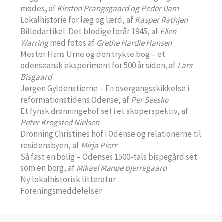
mødes, af
Kirsten Prangsgaard og Peder Dam
Lokalhistorie for læg og lærd, af
Kasper Rathjen
Billedartikel: Det blodige forår 1945, af
Ellen
Warring
med fotos af
Grethe Hardie Hansen
Mester Hans Urne og den trykte bog – et
odenseansk eksperiment for 500 år siden, af
Lars
Bisgaard
Jørgen Gyldenstierne – En overgangsskikkelse i
reformationstidens Odense, af
Per Seesko
Et fynsk dronningehof set i et skoperspektiv, af
Peter Krogsted Nielsen
Dronning Christines hof i Odense og relationerne til
residensbyen, af
Mirja Piorr
Så fast en bolig – Odenses 1500-tals bispegård set
som en borg, af
Mikael Manøe Bjerregaard
Ny lokalhistorisk litteratur
Foreningsmeddelelser