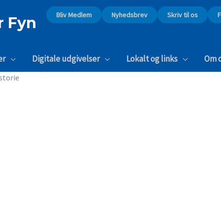
Bliv Medlem
Nyhedsbrev
Skriv til os
r Fyn
er
Digitale udgivelser
Lokalt og links
Om 
storie