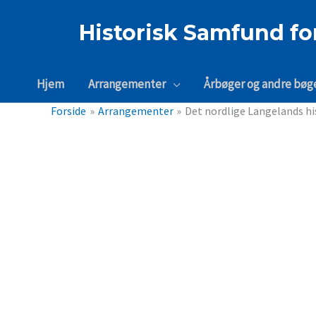
Gå
til
Historisk Samfund fo
indholdet
Hjem
Arrangementer
Årbøger og andre bøg
Forside
Arrangementer
Det nordlige Langelands hi