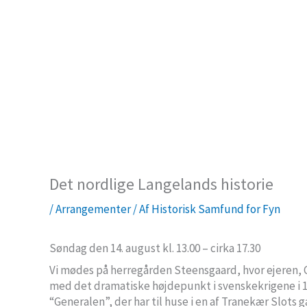
Det nordlige Langelands historie
/
Arrangementer
/ Af
Historisk Samfund for Fyn
Søndag den 14. august kl. 13.00 – cirka 17.30
Vi mødes på herregården Steensgaard, hvor ejeren, 
med det dramatiske højdepunkt i svenskekrigene i 160
“Generalen”, der har til huse i en af Tranekær Slots