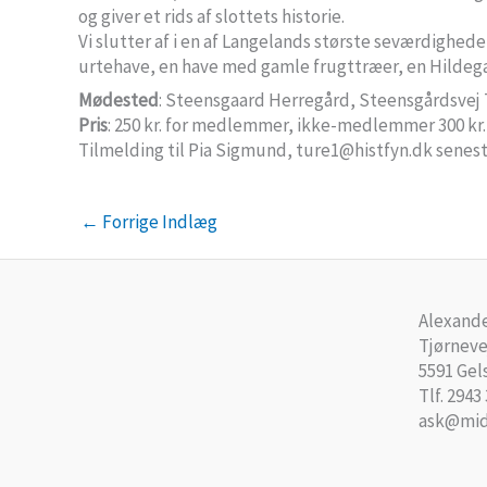
og giver et rids af slottets historie.
Vi slutter af i en af Langelands største seværdigheder,
urtehave, en have med gamle frugttræer, en Hildegar
Mødested
: Steensgaard Herregård, Steensgårdsvej 
Pris
: 250 kr. for medlemmer, ikke-medlemmer 300 kr.
Tilmelding til Pia Sigmund, ture1@histfyn.dk senest
←
Forrige Indlæg
Alexande
Tjørneve
5591 Gel
Tlf. 2943
ask@mid