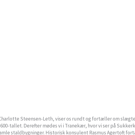
Charlotte Steensen-Leth, viser os rundt og fortæller om slæg
0-tallet. Derefter mødes vi i Tranekær, hvor vi ser på Sukkerko
 gamle staldbygninger. Historisk konsulent Rasmus Agertoft for