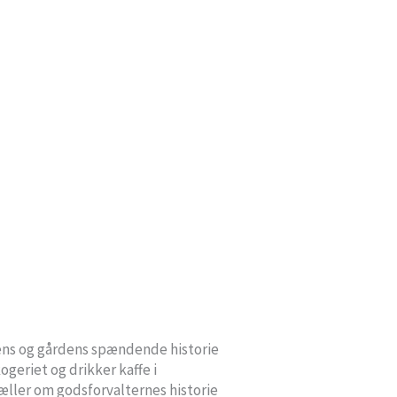
tens og gårdens spændende historie
geriet og drikker kaffe i
tæller om godsforvalternes historie