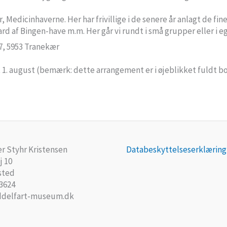
 Medicinhaverne. Her har frivillige i de senere år anlagt de fines
d af Bingen-have m.m. Her går vi rundt i små grupper eller i 
7, 5953 Tranekær
 1. august (bemærk: dette arrangement er i øjeblikket fuldt b
r Styhr Kristensen
Databeskyttelseserklæring
j 10
sted
 3624
delfart-museum.dk