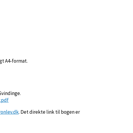
gt A4-format.
Svindinge.
.pdf
onlev.dk
. Det direkte link til bogen er