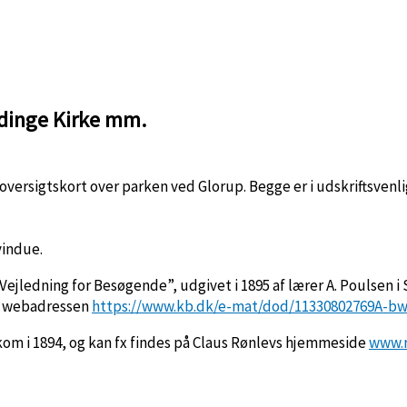
ndinge Kirke mm.
oversigtskort over parken ved Glorup. Begge er i udskriftsvenli
 vindue.
ejledning for Besøgende”, udgivet i 1895 af lærer A. Poulsen i 
på webadressen
https://www.kb.dk/e-mat/dod/11330802769A-bw
om i 1894, og kan fx findes på Claus Rønlevs hjemmeside
www.r