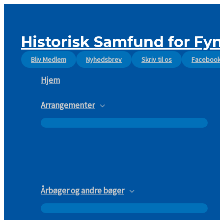
Gå
til
indholdet
Historisk Samfund for Fy
Bliv Medlem
Nyhedsbrev
Skriv til os
Faceboo
Hjem
Arrangementer
Årbøger og andre bøger