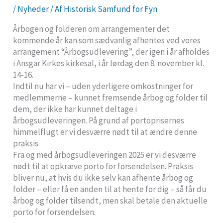
/
Nyheder
/ Af
Historisk Samfund for Fyn
Årbogen og folderen om arrangementer det
kommende år kan som sædvanlig afhentes ved vores
arrangement “Årbogsudlevering”, der igen i år afholdes
i Ansgar Kirkes kirkesal, i år lørdag den 8. november kl.
14-16.
Indtil nu har vi – uden yderligere omkostninger for
medlemmerne – kunnet fremsende årbog og folder til
dem, der ikke har kunnet deltage i
årbogsudleveringen. På grund af portoprisernes
himmelflugt er vi desværre nødt til at ændre denne
praksis.
Fra og med årbogsudleveringen 2025 er vi desværre
nødt til at opkræve porto for forsendelsen. Praksis
bliver nu, at hvis du ikke selv kan afhente årbog og
folder – eller få en anden til at hente for dig – så får du
årbog og folder tilsendt, men skal betale den aktuelle
porto for forsendelsen.