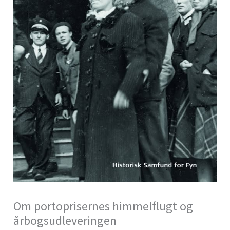
Om portoprisernes himmelflugt og
årbogsudleveringen