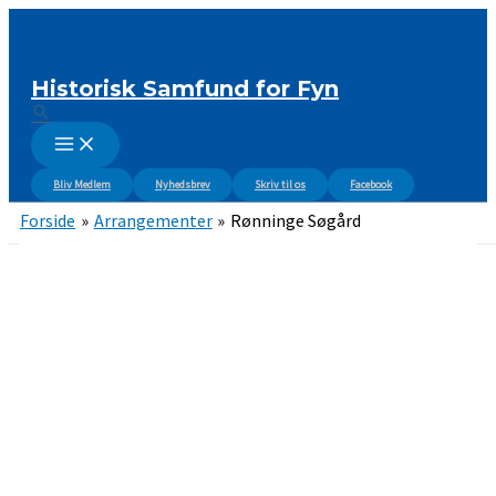
Gå
til
indholdet
Historisk Samfund for Fyn
Søg
Bliv Medlem
Nyhedsbrev
Skriv til os
Facebook
Forside
Arrangementer
Rønninge Søgård