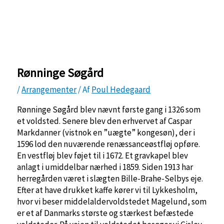
Rønninge Søgård
/
Arrangementer
/ Af
Poul Hedegaard
Rønninge Søgård blev nævnt første gang i 1326 som
et voldsted. Senere blev den erhvervet af Caspar
Markdanner (vistnok en ”uægte” kongesøn), der i
1596 lod den nuværende renæssanceøstfløj opføre.
En vestfløj blev føjet til i 1672. Et gravkapel blev
anlagt i umiddelbar nærhed i 1859. Siden 1913 har
herregården været i slægten Bille-Brahe-Selbys eje.
Efter at have drukket kaffe kører vi til Lykkesholm,
hvor vi beser middelaldervoldstedet Magelund, som
er et af Danmarks største og stærkest befæstede