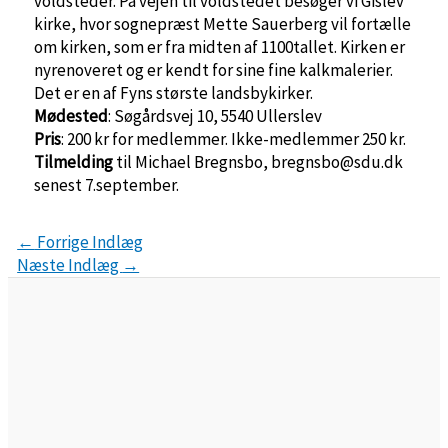
voldsteder. På vejen til voldstedet besøger vi Gislev
kirke, hvor sognepræst Mette Sauerberg vil fortælle
om kirken, som er fra midten af 1100tallet. Kirken er
nyrenoveret og er kendt for sine fine kalkmalerier.
Det er en af Fyns største landsbykirker.
Mødested
: Søgårdsvej 10, 5540 Ullerslev
Pris
: 200 kr for medlemmer. Ikke-medlemmer 250 kr.
Tilmelding
til Michael Bregnsbo, bregnsbo@sdu.dk
senest 7.september.
←
Forrige Indlæg
Næste Indlæg
→