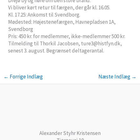
Drejø by og høre om den store brand.
Vi bliver kørt retur til færgen, der går kl. 16.05.
Kl. 17.25: Ankomst til Svendborg.
Mødested: Højestenefærgen, Havnepladsen 1A,
Svendborg
Pris: 450 kr. for medlemmer, ikke-medlemmer 500 kr.
Tilmelding til Thorkil Jacobsen, ture3@histfyn.dk,
senest 3. august. Begrænset deltagerantal.
←
Forrige Indlæg
Næste Indlæg
→
Alexander Styhr Kristensen