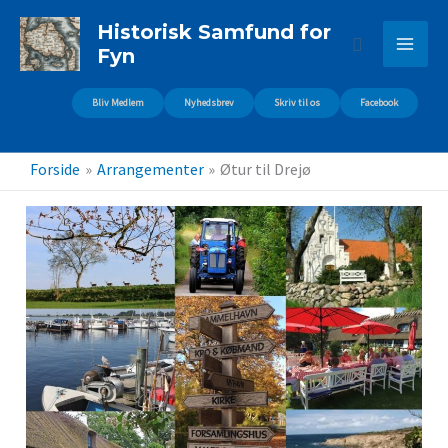
Gå
Historisk Samfund for
til
Søg
Fyn
indholdet
Bliv Medlem
Nyhedsbrev
Skriv til os
Facebook
Forside
Arrangementer
Øtur til Drejø