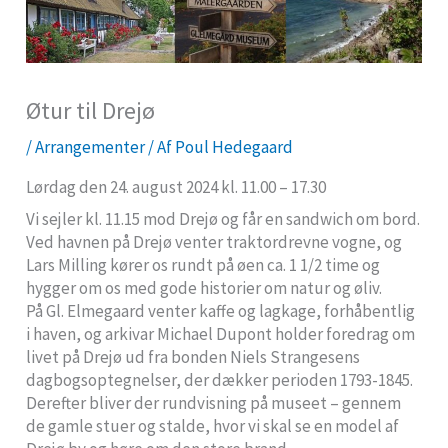
Øtur til Drejø
/
Arrangementer
/ Af
Poul Hedegaard
Lørdag den 24. august 2024 kl. 11.00 – 17.30
Vi sejler kl. 11.15 mod Drejø og får en sandwich om bord.
Ved havnen på Drejø venter traktordrevne vogne, og
Lars Milling kører os rundt på øen ca. 1 1/2 time og
hygger om os med gode historier om natur og øliv.
På Gl. Elmegaard venter kaffe og lagkage, forhåbentlig
i haven, og arkivar Michael Dupont holder foredrag om
livet på Drejø ud fra bonden Niels Strangesens
dagbogsoptegnelser, der dækker perioden 1793-1845.
Derefter bliver der rundvisning på museet – gennem
de gamle stuer og stalde, hvor vi skal se en model af