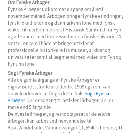
Om Fynske Årbøger
Fynske Årbøger udkommer en gang om året i
november måned. Årbogen bringer fynske erindringer,
fynsk lokalhistorie og danmarkshistorie med fynsk
vinkel til medlemmerne af Historisk Samfund for Fyn
og alle andre med interesse for den fynske historie. Vi
sætter en ære i både at bringe artikler af
professionelle historikere fra museer, arkiver og
universiteter samt af lægmænd med viden om Fyn og
Fyns historie.
Søg i Fynske Årbøger
Alle de gamle årgange af Fynske Årbøger er
digitaliseret, så alle artikler fra 1908 og frem kan
downloades ved at følge dette link:
Søg i Fynske
Årbøger
. Der er adgang til artikler i årbøger, der er
mere end 5 år gamle.
De nyeste årbøger, og restoplageret af de ældre
årbøger, kan købes ved henvendelse til
Aase Windeballe, Valmuevænget 11, 5540 Ullerslev, Tlf.