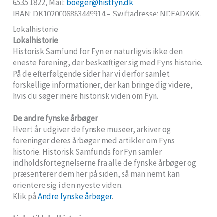
6535 1822, Mail:
boeger@histfyn.dk
IBAN: DK1020006883449914 – Swiftadresse: NDEADKKK.
Lokalhistorie
Lokalhistorie
Historisk Samfund for Fyn er naturligvis ikke den
eneste forening, der beskæftiger sig med Fyns historie.
På de efterfølgende sider har vi derfor samlet
forskellige informationer, der kan bringe dig videre,
hvis du søger mere historisk viden om Fyn.
De andre fynske årbøger
Hvert år udgiver de fynske museer, arkiver og
foreninger deres årbøger med artikler om Fyns
historie. Historisk Samfunds for Fyn samler
indholdsfortegnelserne fra alle de fynske årbøger og
præsenterer dem her på siden, så man nemt kan
orientere sig i den nyeste viden.
Klik på
Andre fynske årbøger
.